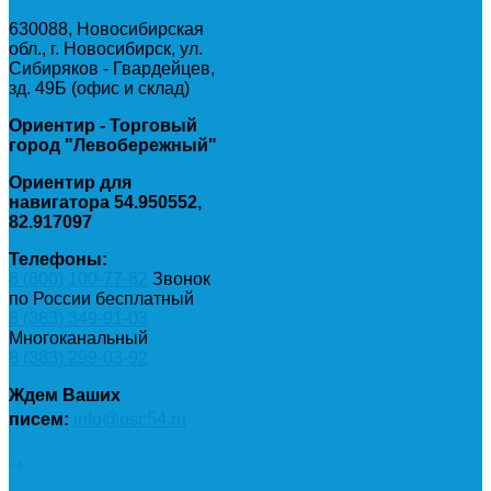
630088, Новосибирская
обл., г. Новосибирск, ул.
Сибиряков - Гвардейцев,
зд. 49Б (офис и склад)
Ориентир - Торговый
город "Левобережный"
Ориентир для
навигатора 54.950552,
82.917097
Телефоны:
8 (800) 100-77-82
Звонок
по России бесплатный
8 (383) 349-91-03
Многоканальный
8 (383) 299-03-92
Ждем Ваших
писем:
info@osc54.ru
.
.