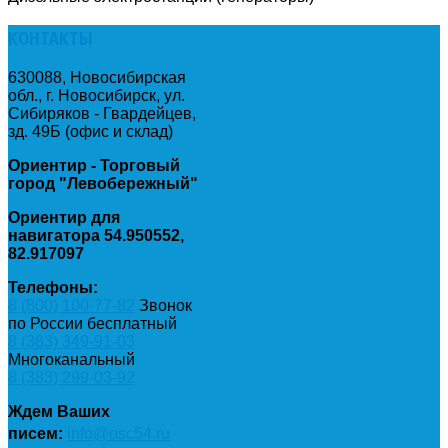
КОНТАКТЫ
630088, Новосибирская
обл., г. Новосибирск, ул.
Сибиряков - Гвардейцев,
зд. 49Б (офис и склад)
Ориентир - Торговый
город "Левобережный"
Ориентир для
навигатора 54.950552,
82.917097
Телефоны:
8 (800) 100-77-82
Звонок
по России бесплатный
8 (383) 349-91-03
Многоканальный
8 (383) 299-03-92
Ждем Ваших
писем:
info@osc54.ru