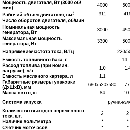
Мощность двигателя, Вт (3000 об/
4000
60
мин)
3
311
41
Рабочий объём двигателя, см
Число оборотов двигателя, об/мин
Номинальная мощность
3000
45
генератора, Вт
Максимальная мощность
3300
50
генератора, Вт
Напряжение/частота тока, В/Гц
220/5
Емкость топливного бака, л
14
Расход топлива (при номин.
1,0
1,
нагрузке), л/ч
Емкость масляного картера, л
1,1
Габаритные размеры упаковки
680х520х580
77
(ДхШхВ), мм
Масса нетто, кг
84
10
Система запуска
ручная/эл
Количество выходов переменного
2
2
тока, шт.
Наличие вольтметра
*
*
Счетчик моточасов
*
*