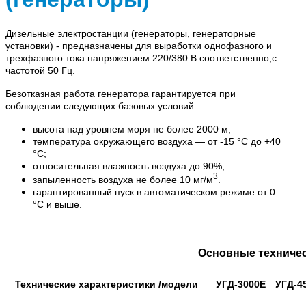
Дизельные электростанции (генераторы, генераторные
установки) - предназначены для выработки однофазного и
трехфаз­ного тока напряжением 220/380 В соот­ветственно,с
часто­той 50 Гц.
Безотказная работа гене­ратора гарантируется при
соблюдении следующих базовых условий:
высота над уровнем моря не более 2000 м;
температура окружающего возду­ха — от -15 °C до +40
°C;
относительная влажность воздуха до 90%;
3
запыленность воздуха не более 10 мг/м
.
гарантированный пуск в автомати­ческом режиме от 0
°C и выше.
Основные техничес
Технические характеристики /модели
УГД-3000Е
УГД-4