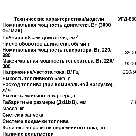
Технические характеристики/модели
УГД-85
Номинальная мощность двигателя, Вт (3000
об/ мин)
3
Рабочий объём двигателя, см
Число оборотов двигателя, об/ мин
Номинальная мощность генератора, Вт, 220/
8500
380
Максимальная мощность генератора, Вт, 220/
9000
380
Напряжение/частота тока, В/ Гц
220/5
Емкость топливного бака, л
Расход топлива (при номинальной нагрузке),
л/ ч
Емкость масляного картера,л
Габаритные размеры (ДхШхВ), мм
78
Масса, кг
Система запуска
Система подкачки топлива
Количество розеток переменного тока, шт
Наличие вольтметра