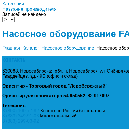
Категория
Название производителя
Записей не найдено
Насосное оборудование F
Главная
Каталог
Насосное оборудование
Насосное обо
КОНТАКТЫ
630088, Новосибирская обл., г. Новосибирск, ул. Сибиряков
Гвардейцев, зд. 49Б (офис и склад)
Ориентир - Торговый город "Левобережный"
Ориентир для навигатора 54.950552, 82.917097
Телефоны:
8 (800) 100-77-82
Звонок по России бесплатный
8 (383) 349-91-03
Многоканальный
8 (383) 299-03-92