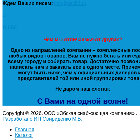
Ждем Ваших писем:
info@osc54.ru
.
.
О
НАС
Чем мы отличаемся от других?
Одно из направлений компании – комплексные по
любых видов товаров. Вам не нужно бегать или ез
всему городу и собирать товар. Достаточно позвон
написать нам и заказать все в одном месте. Приче
могут быть ниже, чем у официальных дилеров 
представителей той или иной группировки това
Не даром наш слоган:
С Вами на одной волне!
Copyright © 2026. ООО «Обская снабжающая компания» .
Разработано ИП Свириденко М.В.
Главная
Каталог