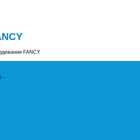
ANCY
рудование FANCY
 -