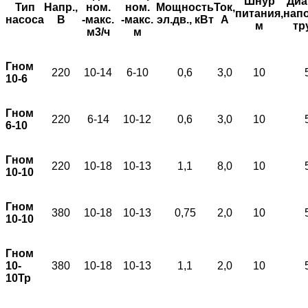
Шнур
Диа
Тип
Напр.,
ном.
ном.
Мощность
Ток,
питания,
нап
насоса
В
-макс.
-макс.
эл.дв., кВт
А
м
тр
м3/ч
м
Гном
220
10-14
6-10
0,6
3,0
10
10-6
Гном
220
6-14
10-12
0,6
3,0
10
6-10
Гном
220
10-18
10-13
1,1
8,0
10
10-10
Гном
380
10-18
10-13
0,75
2,0
10
10-10
Гном
10-
380
10-18
10-13
1,1
2,0
10
10Тр