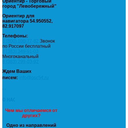
Ориентир - Торговый
город "Левобережный"
Ориентир для
навигатора 54.950552,
82.917097
Телефоны:
8 (800) 100-77-82
Звонок
по России бесплатный
8 (383) 349-91-03
Многоканальный
8 (383) 299-03-92
Ждем Ваших
писем:
info@osc54.ru
.
.
О
НАС
Чем мы отличаемся от
других?
Одно из направлений